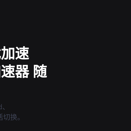
戏加速
加速器 随
d、
灵活切换。