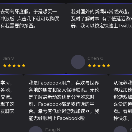
算去葡萄牙度假，于是想买一
我对国外的新闻非常感兴趣
冲浪板...点击几下就可以购买
及时了解时事...有了低延迟
所有我需要的东西。
器，我可以稳定快速上Twitt
Jan V
Chen G
★★★★★
★★★★★
院学习，
我是Facebook用户，喜欢与世界
从抚养
界各地，
各地的朋友和家人保持联系。无论
游戏加
们交流。
是了解最新动态还是分享难忘时
迟游戏
实现了这
刻，Facebook都是我首选的平
喜爱的
朋友聊天
台。幸亏有低延迟游戏加速器，我
看。看
能无缝顺利上Facebook啦
种快乐
Fang N